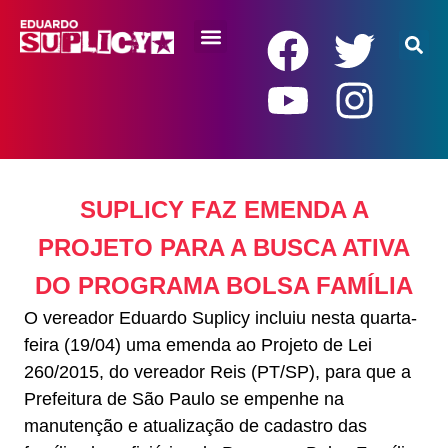
RENDA BÁSICA
SUPLICY FAZ EMENDA A
PROJETO PARA A BUSCA ATIVA
DO PROGRAMA BOLSA FAMÍLIA
O vereador Eduardo Suplicy incluiu nesta quarta-
feira (19/04) uma emenda ao Projeto de Lei
260/2015, do vereador Reis (PT/SP), para que a
Prefeitura de São Paulo se empenhe na
manutenção e atualização de cadastro das