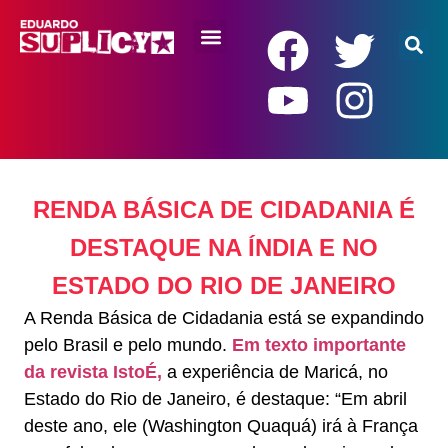
RENDA BÁSICA
RENDA BÁSICA DE CIDADANIA É
DESTAQUE NA ÍNDIA E NO
ESTADO DO RIO DE JANEIRO
A Renda Básica de Cidadania está se expandindo
pelo Brasil e pelo mundo.
Em texto importante
da revista IstoÉ,
a experiência de Maricá, no
Estado do Rio de Janeiro, é destaque: “Em abril
deste ano, ele (Washington Quaquá) irá à França