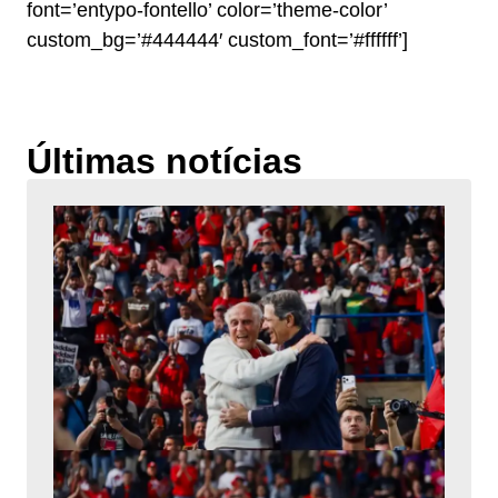
font=’entypo-fontello’ color=’theme-color’
custom_bg=’#444444′ custom_font=’#ffffff’]
Últimas notícias