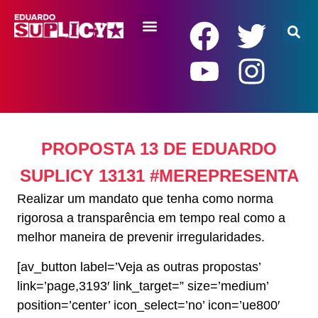
RENDA BÁSICA
PROPOSTA 13 DE EDUARDO
SUPLICY 13131 #MEREPRESENTA
Realizar um mandato que tenha como norma
rigorosa a transparência em tempo real como a
melhor maneira de prevenir irregularidades.
[av_button label=’Veja as outras propostas’
link=’page,3193′ link_target=” size=’medium’
position=’center’ icon_select=’no’ icon=’ue800′