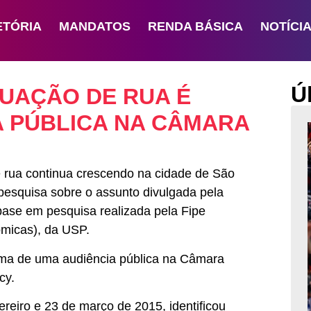
ETÓRIA
MANDATOS
RENDA BÁSICA
NOTÍCI
Ú
UAÇÃO DE RUA É
A PÚBLICA NA CÂMARA
 rua continua crescendo na cidade de São
 pesquisa sobre o assunto divulgada pela
ase em pesquisa realizada pela Fipe
ômicas), da USP.
ema de uma audiência pública na Câmara
cy.
ereiro e 23 de março de 2015, identificou