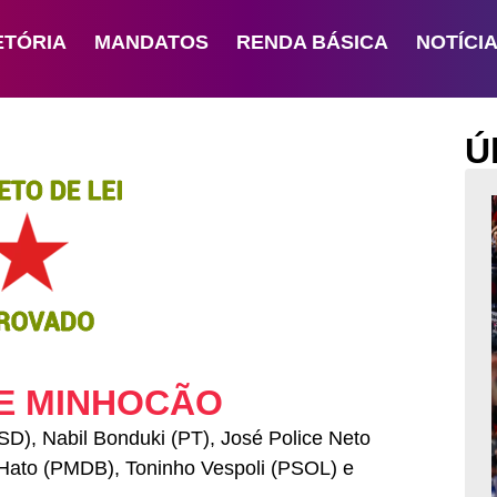
ETÓRIA
MANDATOS
RENDA BÁSICA
NOTÍCI
Ú
UE MINHOCÃO
D), Nabil Bonduki (PT), José Police Neto
Hato (PMDB), Toninho Vespoli (PSOL) e