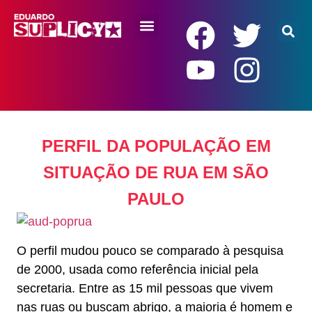
RENDA BÁSICA
PERFIL DA POPULAÇÃO EM
SITUAÇÃO DE RUA EM SÃO
PAULO
O perfil mudou pouco se comparado à pesquisa
de 2000, usada como referência inicial pela
secretaria. Entre as 15 mil pessoas que vivem
nas ruas ou buscam abrigo, a maioria é homem e