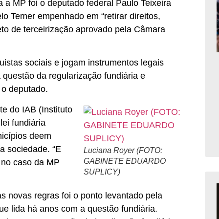
 a MP foi o deputado federal Paulo Teixeira
lo Temer empenhado em “retirar direitos,
eto de terceirização aprovado pela Câmara
istas sociais e jogam instrumentos legais
a questão da regularização fundiária e
e o deputado.
e do IAB (Instituto
lei fundiária
nicípios deem
 a sociedade. “E
Luciana Royer (FOTO:
GABINETE EDUARDO
u no caso da MP
SUPLICY)
s novas regras foi o ponto levantado pela
e lida há anos com a questão fundiária.