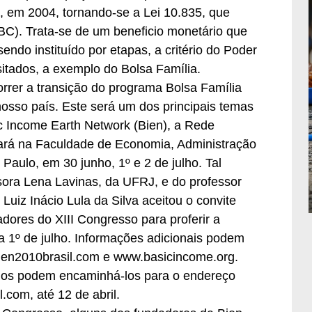
a, em 2004, tornando-se a Lei 10.835, que
BC). Trata-se de um beneficio monetário que
endo instituído por etapas, a critério do Poder
itados, a exemplo do Bolsa Família.
rer a transição do programa Bolsa Família
sso país. Este será um dos principais temas
ic Income Earth Network (Bien), a Rede
zará na Faculdade de Economia, Administração
Paulo, em 30 junho, 1º e 2 de julho. Tal
ora Lena Lavinas, da UFRJ, e do professor
Luiz Inácio Lula da Silva aceitou o convite
dores do XIII Congresso para proferir a
a 1º de julho. Informações adicionais podem
.bien2010brasil.com e www.basicincome.org.
hos podem encaminhá-los para o endereço
.com, até 12 de abril.