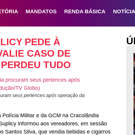
ETÓRIA
MANDATOS
RENDA BÁSICA
NOTÍCI
Ú
LICY PEDE À
VALIE CASO DE
 PERDEU TUDO
uram seus pertences após operação da
 Polícia Militar e da GCM na Cracolândia
Suplicy informou aos vereadores, em sessão
 Santos Silva, que vendia bebidas e cigarros