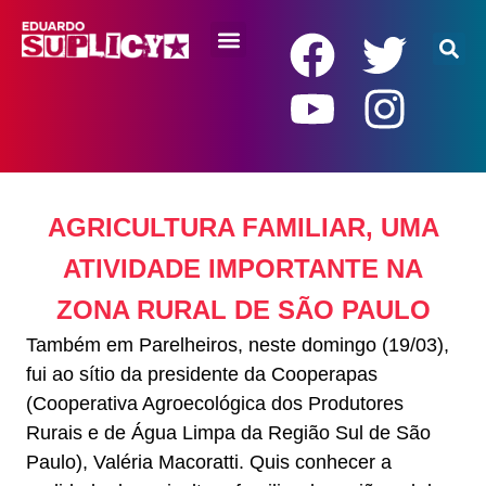
RENDA BÁSICA
AGRICULTURA FAMILIAR, UMA
ATIVIDADE IMPORTANTE NA
ZONA RURAL DE SÃO PAULO
Também em Parelheiros, neste domingo (19/03),
fui ao sítio da presidente da Cooperapas
(Cooperativa Agroecológica dos Produtores
Rurais e de Água Limpa da Região Sul de São
Paulo), Valéria Macoratti. Quis conhecer a