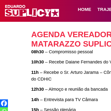
HOME
TRAJ
AGENDA VEREADO
MATARAZZO SUPLICY
08h30
– Compromisso pessoal
10h30
– Recebe Daiane Fernandes do 
11h
– Recebe o Sr. Arturo Jarama – Côn
do CDHIC
12h30
– Almoço e reunião da bancada
14h
– Entrevista para TV Câmara
15h
– Sessão plenária