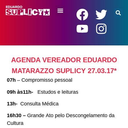
RENDA BÁSICA
AGENDA VEREADOR EDUARDO
MATARAZZO SUPLICY 27.03.17*
07h
– Compromisso pessoal
09h às11h-
Estudos e leituras
13h-
Consulta Médica
16h30 –
Grande Ato pelo Descongelamento da
Cultura