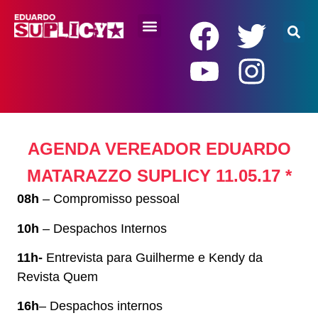
RENDA BÁSICA
AGENDA VEREADOR EDUARDO
MATARAZZO SUPLICY 11.05.17 *
08h
– Compromisso pessoal
10h
– Despachos Internos
11h-
Entrevista para Guilherme e Kendy da
Revista Quem
16h
– Despachos internos