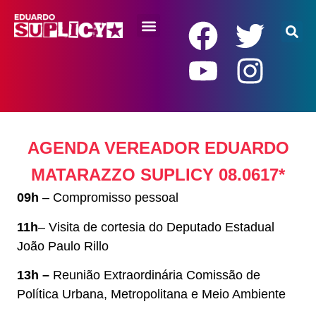
RENDA BÁSICA
AGENDA VEREADOR EDUARDO
MATARAZZO SUPLICY 08.0617*
09h
– Compromisso pessoal
11h
– Visita de cortesia do Deputado Estadual
João Paulo Rillo
13h –
Reunião Extraordinária Comissão de
Política Urbana, Metropolitana e Meio Ambiente