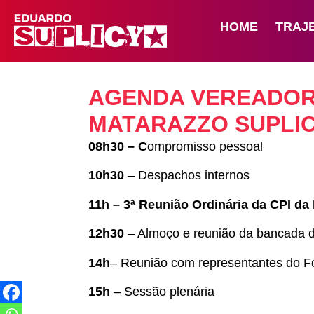
HOME
TRAJ
AGENDA VEREADO
MATARAZZO SUPLICY
08h30 – C
ompromisso pessoal
10h30
– Despachos internos
11h –
3ª Reunião Ordinária da CPI da
12h30
– Almoço e reunião da bancada 
14h
– Reunião com representantes do 
15h
– Sessão plenária