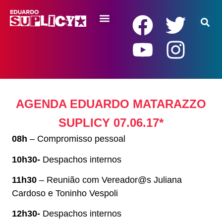
RENDA BÁSICA
AGENDA EDUARDO MATARAZZO
SUPLICY 07.06.17*
08h
– Compromisso pessoal
10h30-
Despachos internos
11h30
– Reunião com Vereador@s Juliana
Cardoso e Toninho Vespoli
12h30-
Despachos internos