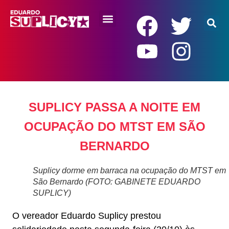
RENDA BÁSICA
SUPLICY PASSA A NOITE EM
OCUPAÇÃO DO MTST EM SÃO
BERNARDO
Suplicy dorme em barraca na ocupação do MTST em
São Bernardo (FOTO: GABINETE EDUARDO
SUPLICY)
O vereador Eduardo Suplicy prestou