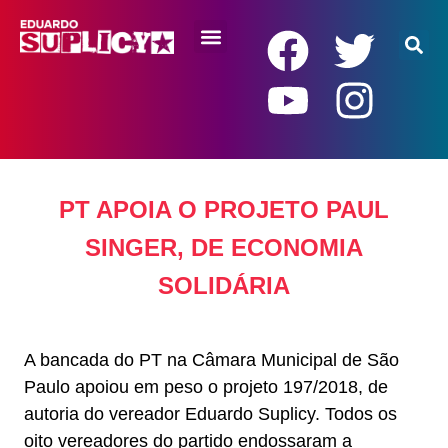
RENDA BÁSICA
PT APOIA O PROJETO PAUL
SINGER, DE ECONOMIA
SOLIDÁRIA
A bancada do PT na Câmara Municipal de São
Paulo apoiou em peso o projeto 197/2018, de
autoria do vereador Eduardo Suplicy. Todos os
oito vereadores do partido endossaram a