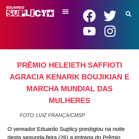
RENDA BÁSICA
PRÊMIO HELEIETH SAFFIOTI
AGRACIA KENARIK BOUJIKIAN E
MARCHA MUNDIAL DAS
MULHERES
FOTO: LUIZ FRANÇA/CMSP
O vereador Eduardo Suplicy prestigiou na noite
desta segunda-feira (26) a entrega do Prêmio