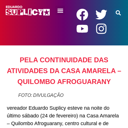
RENDA BÁSICA
PELA CONTINUIDADE DAS
ATIVIDADES DA CASA AMARELA –
QUILOMBO AFROGUARANY
FOTO: DIVULGAÇÃO
vereador Eduardo Suplicy esteve na noite do
último sábado (24 de fevereiro) na Casa Amarela
– Quilombo Afroguarany, centro cultural e de