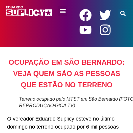
RENDA BÁSICA
OCUPAÇÃO EM SÃO BERNARDO:
VEJA QUEM SÃO AS PESSOAS
QUE ESTÃO NO TERRENO
Terreno ocupado pelo MTST em São Bernardo (FOTO
REPRODUÇÃO/GICA TV)
O vereador Eduardo Suplicy esteve no último
domingo no terreno ocupado por 6 mil pessoas