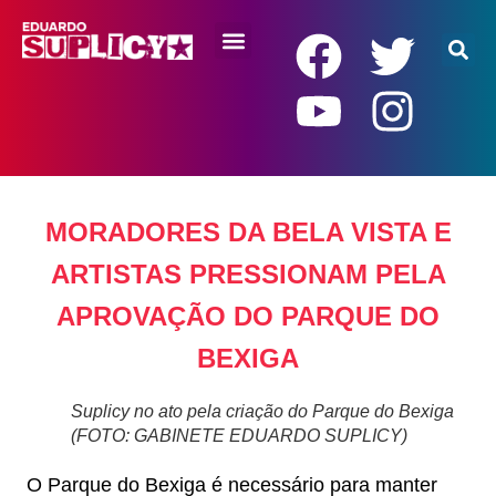
RENDA BÁSICA
MORADORES DA BELA VISTA E
ARTISTAS PRESSIONAM PELA
APROVAÇÃO DO PARQUE DO
BEXIGA
Suplicy no ato pela criação do Parque do Bexiga
(FOTO: GABINETE EDUARDO SUPLICY)
O Parque do Bexiga é necessário para manter