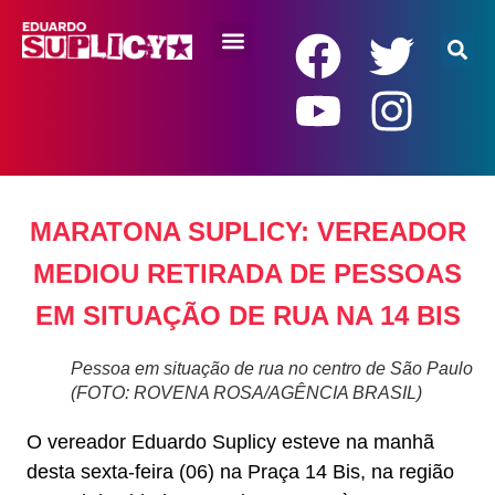
RENDA BÁSICA
MARATONA SUPLICY: VEREADOR
MEDIOU RETIRADA DE PESSOAS
EM SITUAÇÃO DE RUA NA 14 BIS
Pessoa em situação de rua no centro de São Paulo
(FOTO: ROVENA ROSA/AGÊNCIA BRASIL)
O vereador Eduardo Suplicy esteve na manhã
desta sexta-feira (06) na Praça 14 Bis, na região