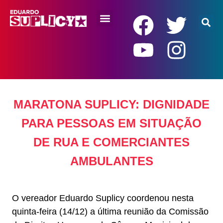
RENDA BÁSICA
MARATONA SUPLICY: DIGNIDADE
PARA PESSOAS EM SITUAÇÃO
DE RUA E COMERCIANTES
AMBULANTES
O vereador Eduardo Suplicy coordenou nesta
quinta-feira (14/12) a última reunião da Comissão