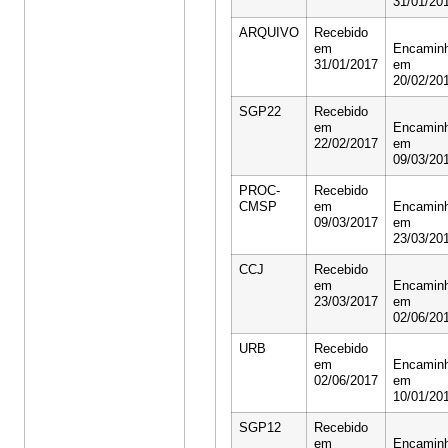
31/01/20
ARQUIVO
Recebido
em
Encamin
31/01/2017
em
20/02/20
SGP22
Recebido
em
Encamin
22/02/2017
em
09/03/20
PROC-
Recebido
CMSP
em
Encamin
09/03/2017
em
23/03/20
CCJ
Recebido
em
Encamin
23/03/2017
em
02/06/20
URB
Recebido
em
Encamin
02/06/2017
em
10/01/20
SGP12
Recebido
em
Encamin