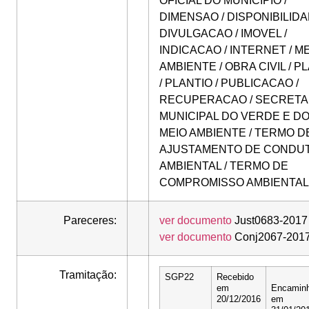
DIMENSAO / DISPONIBILIDA
DIVULGACAO / IMOVEL /
INDICACAO / INTERNET / M
AMBIENTE / OBRA CIVIL / P
/ PLANTIO / PUBLICACAO /
RECUPERACAO / SECRETA
MUNICIPAL DO VERDE E D
MEIO AMBIENTE / TERMO D
AJUSTAMENTO DE CONDU
AMBIENTAL / TERMO DE
COMPROMISSO AMBIENTAL
Pareceres:
ver documento
Just0683-2017
ver documento
Conj2067-201
Tramitação:
SGP22
Recebido
em
Encamin
20/12/2016
em