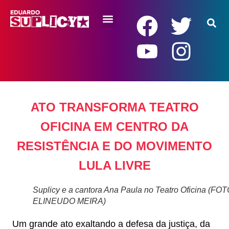
RENDA BÁSICA
ATO TRANSFORMA TEATRO
OFICINA EM CENTRO DA
RESISTÊNCIA E DO MOVIMENTO
LULA LIVRE
Suplicy e a cantora Ana Paula no Teatro Oficina (FOT
ELINEUDO MEIRA)
Um grande ato exaltando a defesa da justiça, da