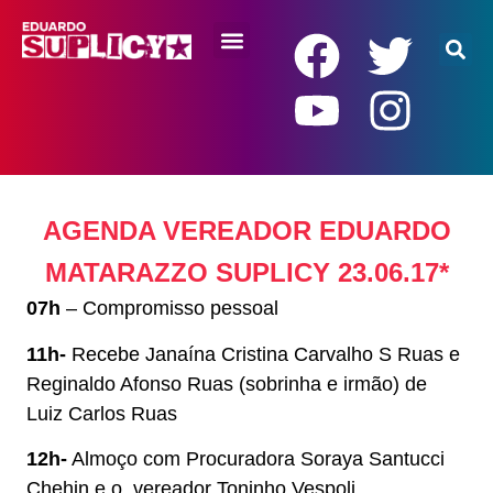
RENDA BÁSICA
AGENDA VEREADOR EDUARDO
MATARAZZO SUPLICY 23.06.17*
07h
– Compromisso pessoal
11h-
Recebe Janaína Cristina Carvalho S Ruas e
Reginaldo Afonso Ruas (sobrinha e irmão) de
Luiz Carlos Ruas
12h-
Almoço com Procuradora Soraya Santucci
Chehin e o vereador Toninho Vespoli