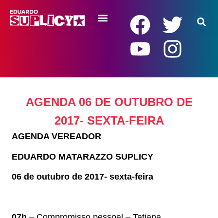
RENDA BÁSICA
AGENDA 06 DE OUTUBRO DE
2017- SEXTA-FEIRA
AGENDA VEREADOR
EDUARDO MATARAZZO SUPLICY
06 de outubro de 2017- sexta-feira
07h
– Compromisso pessoal – Tatiana