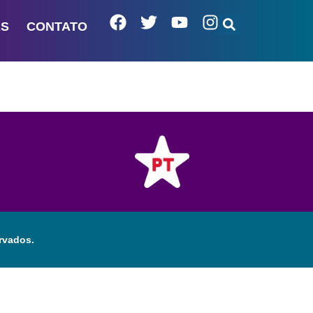
AS
CONTATO
rvados.