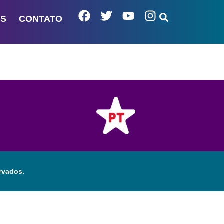
AS
CONTATO
rvados.