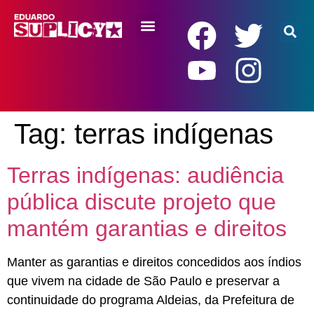
RENDA BÁSICA
Tag:
terras indígenas
Terras indígenas: audiência
pública discute projeto que
mantém garantias e direitos
Manter as garantias e direitos concedidos aos índios
que vivem na cidade de São Paulo e preservar a
continuidade do programa Aldeias, da Prefeitura de