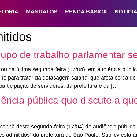
ETÓRIA
MANDATOS
RENDA BÁSICA
NOTÍCI
itidos
rupo de trabalho parlamentar s
ou na última segunda-feira (17/04), em audiência públi
ho para tratar da defasagem salarial que afeta cerca de 
articipação de servidores, da prefeitura e da […]
iência pública que discute a qu
manhã desta segunda-feira (17/04) de audiência públic
s admitidos” da prefeitura de São Paulo. Suplicy está a