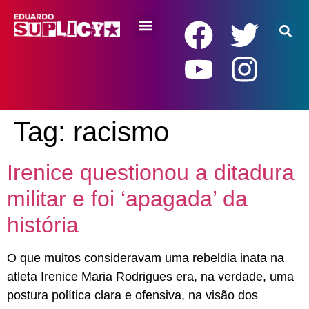
RENDA BÁSICA
Tag:
racismo
Irenice questionou a ditadura
militar e foi ‘apagada’ da
história
O que muitos consideravam uma rebeldia inata na
atleta Irenice Maria Rodrigues era, na verdade, uma
postura política clara e ofensiva, na visão dos