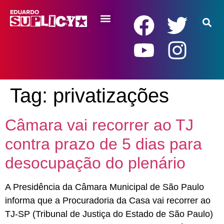
RENDA BÁSICA
Tag:
privatizações
Câmara vai recorrer ao TJ
contra prazo de 5 dias para
desocupação do plenário
A Presidência da Câmara Municipal de São Paulo
informa que a Procuradoria da Casa vai recorrer ao
TJ-SP (Tribunal de Justiça do Estado de São Paulo)