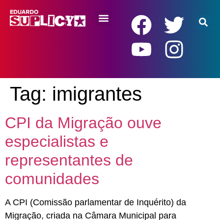
RENDA BÁSICA
Tag:
imigrantes
CPI da Migração ouve
especialistas e
representantes de
comunidades
A CPI (Comissão parlamentar de Inquérito) da
Migração, criada na Câmara Municipal para