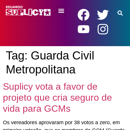
RENDA BÁSICA
Tag:
Guarda Civil
Metropolitana
Suplicy vota a favor de
projeto que cria seguro de
vida para GCMs
Os vereadores aprovaram por 38 votos a zero, em