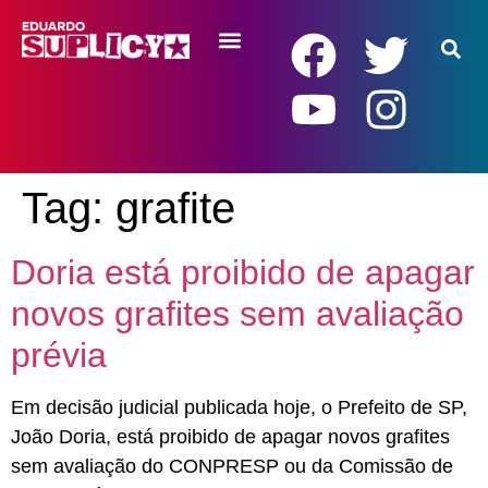
RENDA BÁSICA
Tag:
grafite
Doria está proibido de apagar
novos grafites sem avaliação
prévia
Em decisão judicial publicada hoje, o Prefeito de SP,
João Doria, está proibido de apagar novos grafites
sem avaliação do CONPRESP ou da Comissão de