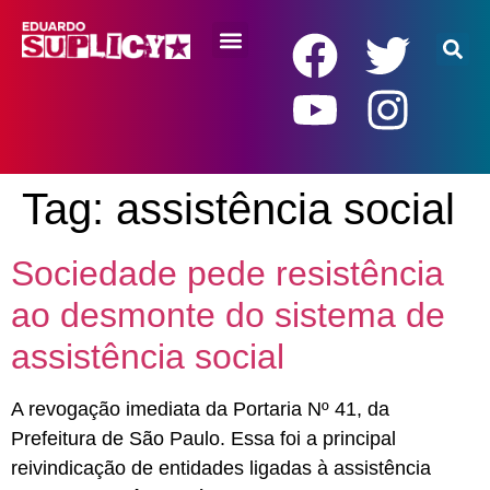
RENDA BÁSICA
Tag:
assistência social
Sociedade pede resistência
ao desmonte do sistema de
assistência social
A revogação imediata da Portaria Nº 41, da
Prefeitura de São Paulo. Essa foi a principal
reivindicação de entidades ligadas à assistência